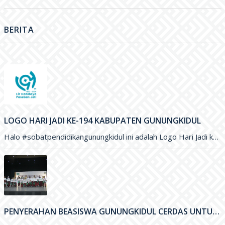
BERITA
LOGO HARI JADI KE-194 KABUPATEN GUNUNGKIDUL
Halo #sobatpendidikangunungkidul ini adalah Logo Hari Jadi ke-194 Kabupaten Gunungkidul yang merupakan karya Saudara Blasius Yudhatama dengan mengusung tema
PENYERAHAN BEASISWA GUNUNGKIDUL CERDAS UNTUK PENINGKATAN KUALITAS PENDIDIKAN DI KABUPATEN GUNUNGKIDUL