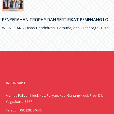
PENYERAHAN TROPHY DAN SERTIFIKAT PEMENANG LOMBA OLIMPIADE SAINS NASIONAL (OSN) DAN FESTIVAL LOMBA SENI NASIONAL (FLSSN) JENJANG SMP TINGKAT KABUPATEN
WONOSARI- Dinas Pendidikan, Pemuda, dan Olaharaga (Disdikpora) Kabupaten Gunungkidul melalui Bidang Sekolah Menegah Pertama (SMP) melaksanakan kegiatan penyerahan Trophy dan
INFORMASI
Alamat: Paliyan Kidul, Kec. Paliyan, Kab. Gunung Kidul, Prov. D.I.
Yogyakarta, 55871
Telepon:
085228584646