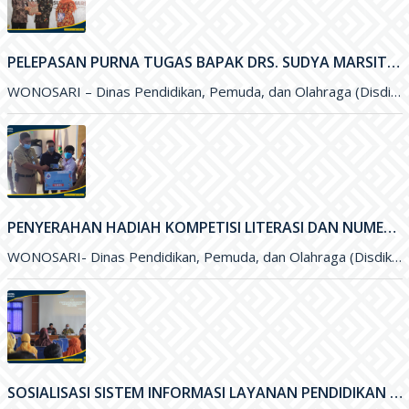
PELEPASAN PURNA TUGAS BAPAK DRS. SUDYA MARSITA, M.M. SELAKU SEKRETARIS DISDIKPORA KABUPATEN GUNUNGKIDUL
WONOSARI – Dinas Pendidikan, Pemuda, dan Olahraga (Disdikpora) Kabupaten Gunungkidul menyelenggarakan kegiatan Pelepasan Purna Tugas Bapak Drs. Sudya Marsita, M.M
PENYERAHAN HADIAH KOMPETISI LITERASI DAN NUMERASI TINGKAT NASIONAL
WONOSARI- Dinas Pendidikan, Pemuda, dan Olahraga (Disdikpora) Kabupaten Gunungkidul bekerja sama dengan Pesona Edu, Bank BCA, dan Pabrik Minuman Hillo
SOSIALISASI SISTEM INFORMASI LAYANAN PENDIDIKAN (SILANDIK) TAHUN 2021