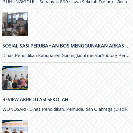
GUNUNGKIDUL - Sebanyak 800 siswa Sekolah Dasar di Gunungkidul menerima Beasiswa Gunungkidul Cerdas dengan besaran per tahun sejumlah Rp. 500 ribu
SOSIALISASI PERUBAHAN BOS MENGGUNAKAN ARKAS TAHUN 2022 MELALUI ZOOM MEETING
Dinas Pendidikan Kabupaten Gunungkidul melalui Subbag Perencanaan melakukan Sosialisasi Perubahan Anggaran Dana BOS menggunakan ARKAS Tahun 2022 melalui media Zoom
REVIEW AKREDITASI SEKOLAH
WONOSARI- Dinas Pendidikan, Pemuda, dan Olahraga (Disdikpora) Kabupaten Gunungkidul melalui Bidang Sekolah Menegah Pertama menyelenggarakan Review Akreditasi Sekolah. Kegiatan yang