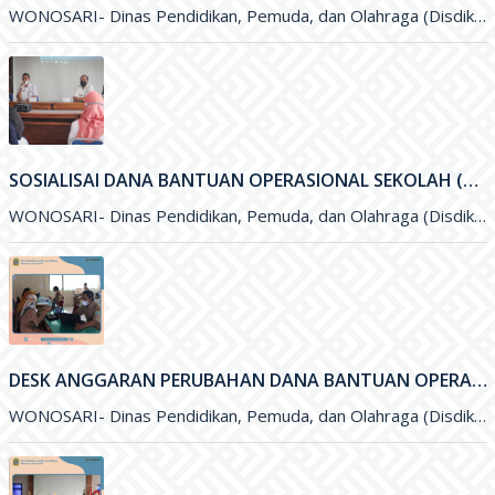
WONOSARI- Dinas Pendidikan, Pemuda, dan Olahraga (Disdikpora) Kabupaten Gunungkidul bersama Badan Perencanaan Pembangunan Daerah (Bappeda) Kabupaten Gunungkidul menyelenggarakan kegiatan Sosialisasi
SOSIALISAI DANA BANTUAN OPERASIONAL SEKOLAH (BOS) KINERJA TAHUN 2021
WONOSARI- Dinas Pendidikan, Pemuda, dan Olahraga (Disdikpora) Kabupaten Gunungkidul melalui Subbagian Perencanaan menyelengarakan kegiatan Sosialisai Dana Bantuan Operasional Sekolah (BOS
DESK ANGGARAN PERUBAHAN DANA BANTUAN OPERASIONAL SEKOLAH (BOS) 2021
WONOSARI- Dinas Pendidikan, Pemuda, dan Olahraga (Disdikpora) Kabupaten Gunungkidul menyelenggarakan kegiatan Desk Anggaran Perubahan Dana Bantuan Operasional Sekolah&nbsp; (BOS